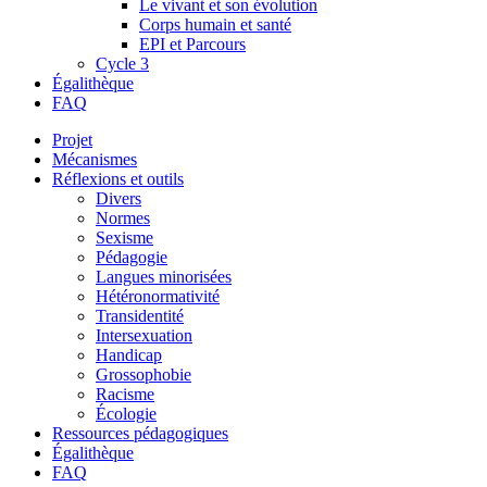
Le vivant et son évolution
Corps humain et santé
EPI et Parcours
Cycle 3
Égalithèque
FAQ
Projet
Mécanismes
Réflexions et outils
Divers
Normes
Sexisme
Pédagogie
Langues minorisées
Hétéronormativité
Transidentité
Intersexuation
Handicap
Grossophobie
Racisme
Écologie
Ressources pédagogiques
Égalithèque
FAQ