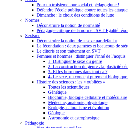
Pour un troisième tour social et pédagogique !
Défendre l’école publique contre toutes les attaques
Dimanche : le choix des conditions de lutte
Normes
Déconstruire la notion de normalité
Pédagogie critique de la norme : SVT Égalité ré
Sexisme
Déconstruire la notion de « sexe par défaut »
La fécondation : deux gamètes et beaucoup de sté
Le clitoris et son traitement en SVT
Femmes et hommes : distinguer l’inné de l’acquis, 
1- Distinguer le sexe du genre
2- La construction du genre : la plasticité cé
3- Et les hormones dans tout ça ?
4- Le sexe, un concept purement biologique
Histoire des sciences : les « oubliées »
Toutes les scientifiques
Génétique
Biochimie, biologie cellulaire et moléculaire
Médecine, anatomie, physiologie
Écologie, naturalisme et évolution
Géologie
Astronomie et astrophysique
Pédagogie