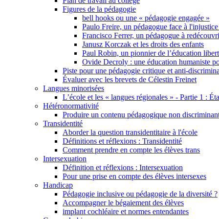
Plan de travail au collège
Figures de la pédagogie
bell hooks ou une « pédagogie engagée »
Paulo Freire, un pédagogue face à l'injustice
Francisco Ferrer, un pédagogue à redécouvri
Janusz Korczak et les droits des enfants
Paul Robin, un pionnier de l’éducation libert
Ovide Decroly : une éducation humaniste pou
Piste pour une pédagogie critique et anti-discrimin
Évaluer avec les brevets de Célestin Freinet
Langues minorisées
L’école et les « langues régionales » - Partie 1 : Éta
Hétéronormativité
Produire un contenu pédagogique non discriminant 
Transidentité
Aborder la question transidentitaire à l'école
Définitions et réflexions : Transidentité
Comment prendre en compte les élèves trans
Intersexuation
Définition et réflexions : Intersexuation
Pour une prise en compte des élèves intersexes
Handicap
Pédagogie inclusive ou pédagogie de la diversité ?
Accompagner le bégaiement des élèves
implant cochléaire et normes entendantes