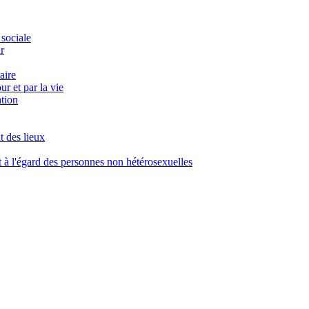
 sociale
r
aire
r et par la vie
ation
t des lieux
à l'égard des personnes non hétérosexuelles