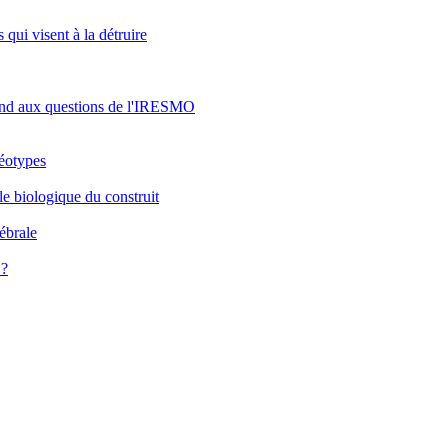
 qui visent à la détruire
pond aux questions de l'IRESMO
réotypes
le biologique du construit
rébrale
 ?