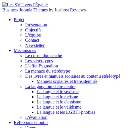
Business Joomla Themes
by
Justhost Reviews
Projet
Présentation
Objectifs
L'équipe
Contact
Newsletter
Mécanismes
Le curriculum caché
Les stéréotypes
L´effet Pygmalion
La menace du stéréotype
Des livres et manuels scolaires au contenu stéréotypé
Manuels scolaires et transidentités
La langue, loin d'être neutre
La langue et le sexisme
La langue et le racisme
La langue et le classisme
La langue et le validisme
La langue et les LGBTI-phobies
L'évaluation
Réflexions et outils
Divers