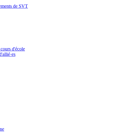
nements de SVT
 cours d'école
'allié·es
ine