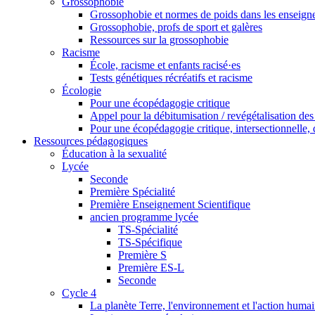
Grossophobie
Grossophobie et normes de poids dans les enseig
Grossophobie, profs de sport et galères
Ressources sur la grossophobie
Racisme
École, racisme et enfants racisé·es
Tests génétiques récréatifs et racisme
Écologie
Pour une écopédagogie critique
Appel pour la débitumisation / revégétalisation des
Pour une écopédagogie critique, intersectionnelle, d
Ressources pédagogiques
Éducation à la sexualité
Lycée
Seconde
Première Spécialité
Première Enseignement Scientifique
ancien programme lycée
TS-Spécialité
TS-Spécifique
Première S
Première ES-L
Seconde
Cycle 4
La planète Terre, l'environnement et l'action huma