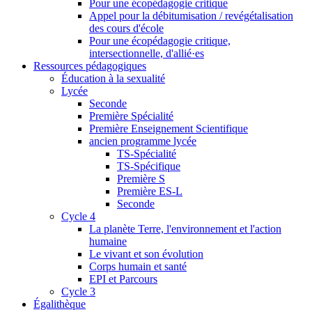
Pour une écopédagogie critique
Appel pour la débitumisation / revégétalisation
des cours d'école
Pour une écopédagogie critique,
intersectionnelle, d'allié·es
Ressources pédagogiques
Éducation à la sexualité
Lycée
Seconde
Première Spécialité
Première Enseignement Scientifique
ancien programme lycée
TS-Spécialité
TS-Spécifique
Première S
Première ES-L
Seconde
Cycle 4
La planète Terre, l'environnement et l'action
humaine
Le vivant et son évolution
Corps humain et santé
EPI et Parcours
Cycle 3
Égalithèque