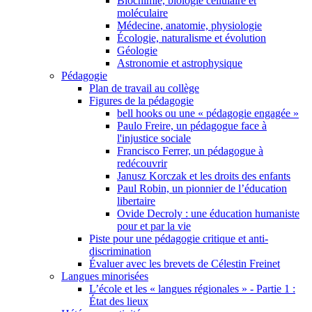
Biochimie, biologie cellulaire et
moléculaire
Médecine, anatomie, physiologie
Écologie, naturalisme et évolution
Géologie
Astronomie et astrophysique
Pédagogie
Plan de travail au collège
Figures de la pédagogie
bell hooks ou une « pédagogie engagée »
Paulo Freire, un pédagogue face à
l'injustice sociale
Francisco Ferrer, un pédagogue à
redécouvrir
Janusz Korczak et les droits des enfants
Paul Robin, un pionnier de l’éducation
libertaire
Ovide Decroly : une éducation humaniste
pour et par la vie
Piste pour une pédagogie critique et anti-
discrimination
Évaluer avec les brevets de Célestin Freinet
Langues minorisées
L’école et les « langues régionales » - Partie 1 :
État des lieux