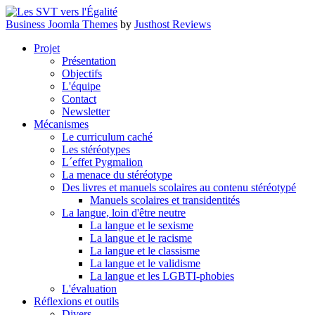
Business Joomla Themes
by
Justhost Reviews
Projet
Présentation
Objectifs
L'équipe
Contact
Newsletter
Mécanismes
Le curriculum caché
Les stéréotypes
L´effet Pygmalion
La menace du stéréotype
Des livres et manuels scolaires au contenu stéréotypé
Manuels scolaires et transidentités
La langue, loin d'être neutre
La langue et le sexisme
La langue et le racisme
La langue et le classisme
La langue et le validisme
La langue et les LGBTI-phobies
L'évaluation
Réflexions et outils
Divers