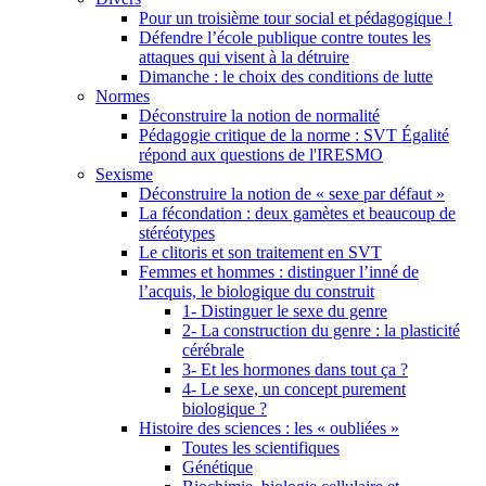
Pour un troisième tour social et pédagogique !
Défendre l’école publique contre toutes les
attaques qui visent à la détruire
Dimanche : le choix des conditions de lutte
Normes
Déconstruire la notion de normalité
Pédagogie critique de la norme : SVT Égalité
répond aux questions de l'IRESMO
Sexisme
Déconstruire la notion de « sexe par défaut »
La fécondation : deux gamètes et beaucoup de
stéréotypes
Le clitoris et son traitement en SVT
Femmes et hommes : distinguer l’inné de
l’acquis, le biologique du construit
1- Distinguer le sexe du genre
2- La construction du genre : la plasticité
cérébrale
3- Et les hormones dans tout ça ?
4- Le sexe, un concept purement
biologique ?
Histoire des sciences : les « oubliées »
Toutes les scientifiques
Génétique