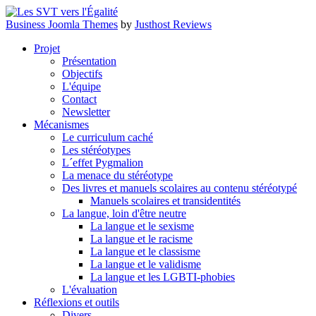
Business Joomla Themes
by
Justhost Reviews
Projet
Présentation
Objectifs
L'équipe
Contact
Newsletter
Mécanismes
Le curriculum caché
Les stéréotypes
L´effet Pygmalion
La menace du stéréotype
Des livres et manuels scolaires au contenu stéréotypé
Manuels scolaires et transidentités
La langue, loin d'être neutre
La langue et le sexisme
La langue et le racisme
La langue et le classisme
La langue et le validisme
La langue et les LGBTI-phobies
L'évaluation
Réflexions et outils
Divers