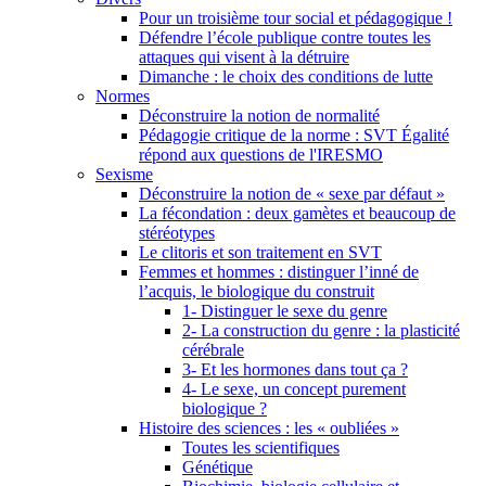
Pour un troisième tour social et pédagogique !
Défendre l’école publique contre toutes les
attaques qui visent à la détruire
Dimanche : le choix des conditions de lutte
Normes
Déconstruire la notion de normalité
Pédagogie critique de la norme : SVT Égalité
répond aux questions de l'IRESMO
Sexisme
Déconstruire la notion de « sexe par défaut »
La fécondation : deux gamètes et beaucoup de
stéréotypes
Le clitoris et son traitement en SVT
Femmes et hommes : distinguer l’inné de
l’acquis, le biologique du construit
1- Distinguer le sexe du genre
2- La construction du genre : la plasticité
cérébrale
3- Et les hormones dans tout ça ?
4- Le sexe, un concept purement
biologique ?
Histoire des sciences : les « oubliées »
Toutes les scientifiques
Génétique