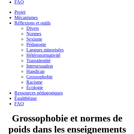
FAQ
Projet
Mécanismes
Réflexions et outils
Divers
Normes
Sexisme
Pédagogie
Langues minorisées
Hétéronormativité
Transidentité
Intersexuation
Handicap
Grossophobie
Racisme
Écologie
Ressources pédagogiques
Égalithèque
FAQ
Grossophobie et normes de
poids dans les enseignements