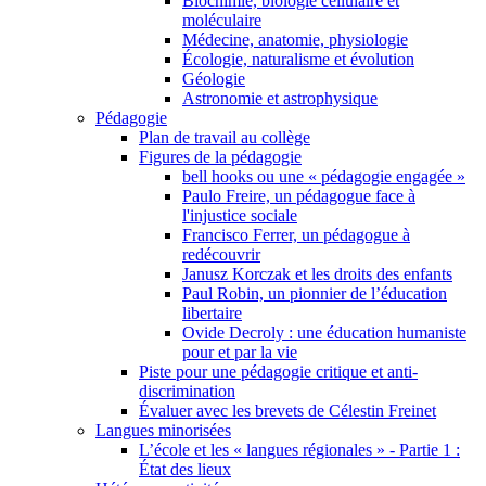
Biochimie, biologie cellulaire et
moléculaire
Médecine, anatomie, physiologie
Écologie, naturalisme et évolution
Géologie
Astronomie et astrophysique
Pédagogie
Plan de travail au collège
Figures de la pédagogie
bell hooks ou une « pédagogie engagée »
Paulo Freire, un pédagogue face à
l'injustice sociale
Francisco Ferrer, un pédagogue à
redécouvrir
Janusz Korczak et les droits des enfants
Paul Robin, un pionnier de l’éducation
libertaire
Ovide Decroly : une éducation humaniste
pour et par la vie
Piste pour une pédagogie critique et anti-
discrimination
Évaluer avec les brevets de Célestin Freinet
Langues minorisées
L’école et les « langues régionales » - Partie 1 :
État des lieux