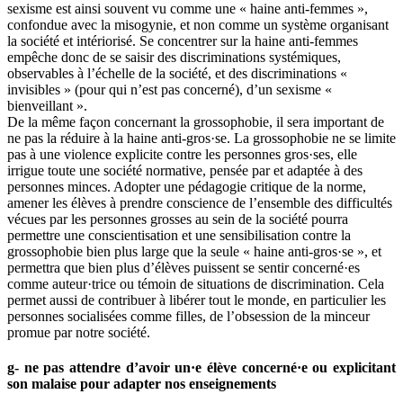
sexisme est ainsi souvent vu comme une « haine anti-femmes »,
confondue avec la misogynie, et non comme un système organisant
la société et intériorisé. Se concentrer sur la haine anti-femmes
empêche donc de se saisir des discriminations systémiques,
observables à l’échelle de la société, et des discriminations «
invisibles » (pour qui n’est pas concerné), d’un sexisme «
bienveillant ».
De la même façon concernant la grossophobie, il sera important de
ne pas la réduire à la haine anti-gros·se. La grossophobie ne se limite
pas à une violence explicite contre les personnes gros·ses, elle
irrigue toute une société normative, pensée par et adaptée à des
personnes minces. Adopter une pédagogie critique de la norme,
amener les élèves à prendre conscience de l’ensemble des difficultés
vécues par les personnes grosses au sein de la société pourra
permettre une conscientisation et une sensibilisation contre la
grossophobie bien plus large que la seule « haine anti-gros·se », et
permettra que bien plus d’élèves puissent se sentir concerné·es
comme auteur·trice ou témoin de situations de discrimination. Cela
permet aussi de contribuer à libérer tout le monde, en particulier les
personnes socialisées comme filles, de l’obsession de la minceur
promue par notre société.
g- ne pas attendre d’avoir un·e élève concerné·e ou explicitant
son malaise pour adapter nos enseignements