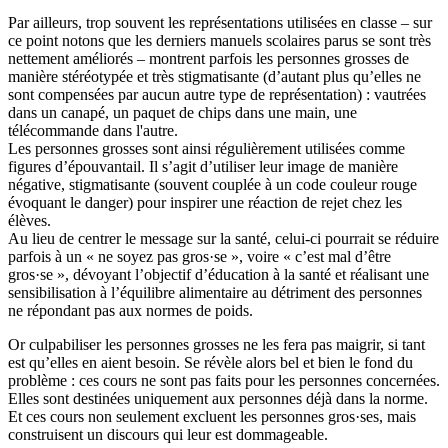
Par ailleurs, trop souvent les représentations utilisées en classe – sur
ce point notons que les derniers manuels scolaires parus se sont très
nettement améliorés – montrent parfois les personnes grosses de
manière stéréotypée et très stigmatisante (d’autant plus qu’elles ne
sont compensées par aucun autre type de représentation) : vautrées
dans un canapé, un paquet de chips dans une main, une
télécommande dans l'autre.
Les personnes grosses sont ainsi régulièrement utilisées comme
figures d’épouvantail. Il s’agit d’utiliser leur image de manière
négative, stigmatisante (souvent couplée à un code couleur rouge
évoquant le danger) pour inspirer une réaction de rejet chez les
élèves.
Au lieu de centrer le message sur la santé, celui-ci pourrait se réduire
parfois à un « ne soyez pas gros·se », voire « c’est mal d’être
gros·se », dévoyant l’objectif d’éducation à la santé et réalisant une
sensibilisation à l’équilibre alimentaire au détriment des personnes
ne répondant pas aux normes de poids.
Or culpabiliser les personnes grosses ne les fera pas maigrir, si tant
est qu’elles en aient besoin. Se révèle alors bel et bien le fond du
problème : ces cours ne sont pas faits pour les personnes concernées.
Elles sont destinées uniquement aux personnes déjà dans la norme.
Et ces cours non seulement excluent les personnes gros·ses, mais
construisent un discours qui leur est dommageable.