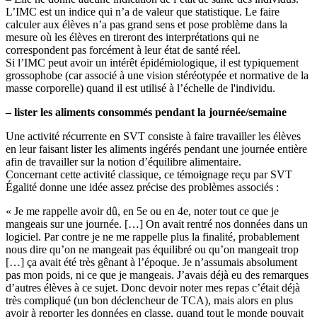
L’IMC est un indice qui n’a de valeur que statistique. Le faire
calculer aux élèves n’a pas grand sens et pose problème dans la
mesure où les élèves en tireront des interprétations qui ne
correspondent pas forcément à leur état de santé réel.
Si l’IMC peut avoir un intérêt épidémiologique, il est typiquement
grossophobe (car associé à une vision stéréotypée et normative de la
masse corporelle) quand il est utilisé à l’échelle de l'individu.
– lister les aliments consommés pendant la journée/semaine
Une activité récurrente en SVT consiste à faire travailler les élèves
en leur faisant lister les aliments ingérés pendant une journée entière
afin de travailler sur la notion d’équilibre alimentaire.
Concernant cette activité classique, ce témoignage reçu par SVT
Égalité donne une idée assez précise des problèmes associés :
« Je me rappelle avoir dû, en 5e ou en 4e, noter tout ce que je
mangeais sur une journée. […] On avait rentré nos données dans un
logiciel. Par contre je ne me rappelle plus la finalité, probablement
nous dire qu’on ne mangeait pas équilibré ou qu’on mangeait trop
[…] ça avait été très gênant à l’époque. Je n’assumais absolument
pas mon poids, ni ce que je mangeais. J’avais déjà eu des remarques
d’autres élèves à ce sujet. Donc devoir noter mes repas c’était déjà
très compliqué (un bon déclencheur de TCA), mais alors en plus
avoir à reporter les données en classe, quand tout le monde pouvait