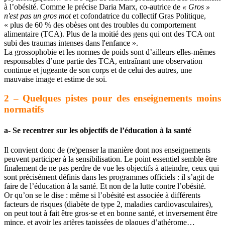
à l’obésité. Comme le précise Daria Marx, co-autrice de
« Gros »
n'est pas un gros mot
et cofondatrice du collectif Gras Politique,
« plus de 60 % des obèses ont des troubles du comportement
alimentaire (TCA). Plus de la moitié des gens qui ont des TCA ont
subi des traumas intenses dans l'enfance ».
La grossophobie et les normes de poids sont d’ailleurs elles-mêmes
responsables d’une partie des TCA, entraînant une observation
continue et jugeante de son corps et de celui des autres, une
mauvaise image et estime de soi.
2 – Quelques pistes pour des enseignements moins
normatifs
a- Se recentrer sur les objectifs de l’éducation à la santé
Il convient donc de (re)penser la manière dont nos enseignements
peuvent participer à la sensibilisation. Le point essentiel semble être
finalement de ne pas perdre de vue les objectifs à atteindre, ceux qui
sont précisément définis dans les programmes officiels : il s’agit de
faire de l’éducation à la santé. Et non de la lutte contre l’obésité.
Or qu’on se le dise : même si l’obésité est associée à différents
facteurs de risques (diabète de type 2, maladies cardiovasculaires),
on peut tout à fait être gros·se et en bonne santé, et inversement être
mince, et avoir les artères tapissées de plaques d’athérome…