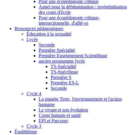
Pour une écopédagogie critique
Appel pour la débitumisation / revégétalisation
des cours d'école
Pour une écopédagogie critique,
intersectionnelle, d'allié·es
Ressources pédagogiques
Éducation à la sexualité
Lycée
Seconde
Première Spécialité
Première Enseignement Scientifique
ancien programme lycée
TS-Spécialité
TS-Spécifique
Première S
Première ES-L
Seconde
Cycle 4
La planète Terre, l'environnement et l'action
humaine
Le vivant et son évolution
Corps humain et santé
EPI et Parcours
Cycle 3
Égalithèque