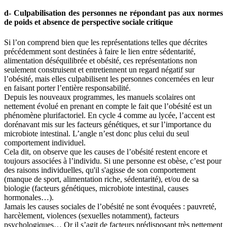
d- Culpabilisation des personnes ne répondant pas aux normes
de poids et absence de perspective sociale critique
Si l’on comprend bien que les représentations telles que décrites
précédemment sont destinées à faire le lien entre sédentarité,
alimentation déséquilibrée et obésité, ces représentations non
seulement construisent et entretiennent un regard négatif sur
l’obésité, mais elles culpabilisent les personnes concernées en leur
en faisant porter l’entière responsabilité.
Depuis les nouveaux programmes, les manuels scolaires ont
nettement évolué en prenant en compte le fait que l’obésité est un
phénomène plurifactoriel. En cycle 4 comme au lycée, l’accent est
dorénavant mis sur les facteurs génétiques, et sur l’importance du
microbiote intestinal. L’angle n’est donc plus celui du seul
comportement individuel.
Cela dit, on observe que les causes de l’obésité restent encore et
toujours associées à l’individu. Si une personne est obèse, c’est pour
des raisons individuelles, qu'il s'agisse de son comportement
(manque de sport, alimentation riche, sédentarité), et/ou de sa
biologie (facteurs génétiques, microbiote intestinal, causes
hormonales…).
Jamais les causes sociales de l’obésité ne sont évoquées : pauvreté,
harcèlement, violences (sexuelles notamment), facteurs
psychologiques… Or il s’agit de facteurs prédisposant très nettement