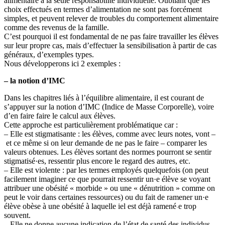
alimentaire à la seule responsabilité individuelle. Oubliant que les
choix effectués en termes d’alimentation ne sont pas forcément
simples, et peuvent relever de troubles du comportement alimentaire
comme des revenus de la famille.
C’est pourquoi il est fondamental de ne pas faire travailler les élèves
sur leur propre cas, mais d’effectuer la sensibilisation à partir de cas
généraux, d’exemples types.
Nous développerons ici 2 exemples :
– la notion d’IMC
Dans les chapitres liés à l’équilibre alimentaire, il est courant de
s’appuyer sur la notion d’IMC (Indice de Masse Corporelle), voire
d’en faire faire le calcul aux élèves.
Cette approche est particulièrement problématique car :
– Elle est stigmatisante : les élèves, comme avec leurs notes, vont –
et ce même si on leur demande de ne pas le faire – comparer les
valeurs obtenues. Les élèves sortant des normes pourront se sentir
stigmatisé·es, ressentir plus encore le regard des autres, etc.
– Elle est violente : par les termes employés quelquefois (on peut
facilement imaginer ce que pourrait ressentir un·e élève se voyant
attribuer une obésité « morbide » ou une « dénutrition » comme on
peut le voir dans certaines ressources) ou du fait de ramener un·e
élève obèse à une obésité à laquelle iel est déjà ramené
e trop
·
souvent.
– Elle ne donne aucune indication de l’état de santé des individus.