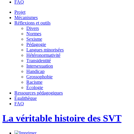
FAQ
Projet
Mécanismes
Réflexions et outils
Divers
Normes
Sexisme
Pédagogie
Langues minorisées
Hétéronormativité
Transidentité
Intersexuation
Handicap
Grossophobie
Racisme
Écologie
Ressources pédagogiques
Égalithèque
FAQ
La véritable histoire des SVT