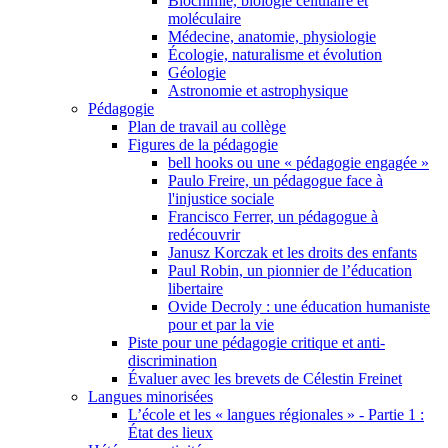
Biochimie, biologie cellulaire et
moléculaire
Médecine, anatomie, physiologie
Écologie, naturalisme et évolution
Géologie
Astronomie et astrophysique
Pédagogie
Plan de travail au collège
Figures de la pédagogie
bell hooks ou une « pédagogie engagée »
Paulo Freire, un pédagogue face à
l'injustice sociale
Francisco Ferrer, un pédagogue à
redécouvrir
Janusz Korczak et les droits des enfants
Paul Robin, un pionnier de l’éducation
libertaire
Ovide Decroly : une éducation humaniste
pour et par la vie
Piste pour une pédagogie critique et anti-
discrimination
Évaluer avec les brevets de Célestin Freinet
Langues minorisées
L’école et les « langues régionales » - Partie 1 :
État des lieux