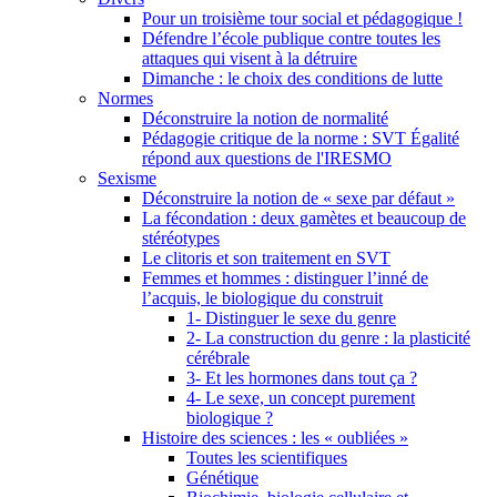
Pour un troisième tour social et pédagogique !
Défendre l’école publique contre toutes les
attaques qui visent à la détruire
Dimanche : le choix des conditions de lutte
Normes
Déconstruire la notion de normalité
Pédagogie critique de la norme : SVT Égalité
répond aux questions de l'IRESMO
Sexisme
Déconstruire la notion de « sexe par défaut »
La fécondation : deux gamètes et beaucoup de
stéréotypes
Le clitoris et son traitement en SVT
Femmes et hommes : distinguer l’inné de
l’acquis, le biologique du construit
1- Distinguer le sexe du genre
2- La construction du genre : la plasticité
cérébrale
3- Et les hormones dans tout ça ?
4- Le sexe, un concept purement
biologique ?
Histoire des sciences : les « oubliées »
Toutes les scientifiques
Génétique