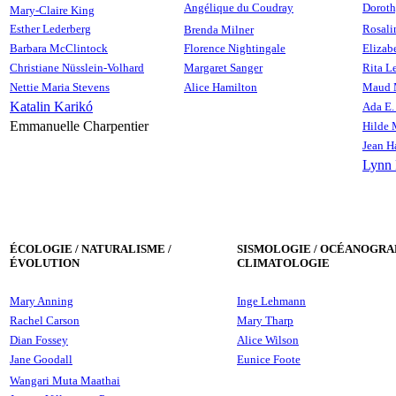
Angélique du Coudray
Doroth
Mary-Claire King
Esther Lederberg
Rosali
Brenda Milner
Barbara McClintock
Florence Nightingale
Elizab
Christiane Nüsslein-Volhard
Margaret Sanger
Rita L
Nettie Maria Stevens
Alice Hamilton
Maud 
Katalin Karikó
Ada E.
Emmanuelle Charpentier
Hilde
Jean H
Lynn 
ÉCOLOGIE / NATURALISME /
SISMOLOGIE / OCÉANOGRAP
ÉVOLUTION
CLIMATOLOGIE
Mary Anning
Inge Lehmann
Rachel Carson
Mary Tharp
Dian Fossey
Alice Wilson
Jane Goodall
Eunice Foote
Wangari Muta Maathai