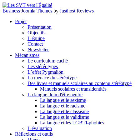
Business Joomla Themes
by
Justhost Reviews
Projet
Présentation
Objectifs
L'équipe
Contact
Newsletter
Mécanismes
Le curriculum caché
Les stéréotypes
L´effet Pygmalion
La menace du stéréotype
Des livres et manuels scolaires au contenu stéréotypé
Manuels scolaires et transidentités
La langue, loin d'être neutre
La langue et le sexisme
La langue et le racisme
La langue et le classisme
La langue et le validisme
La langue et les LGBTI-phobies
L'évaluation
Réflexions et outils
Divers