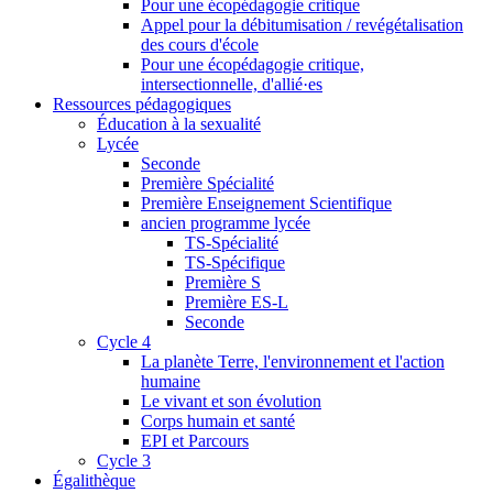
Pour une écopédagogie critique
Appel pour la débitumisation / revégétalisation
des cours d'école
Pour une écopédagogie critique,
intersectionnelle, d'allié·es
Ressources pédagogiques
Éducation à la sexualité
Lycée
Seconde
Première Spécialité
Première Enseignement Scientifique
ancien programme lycée
TS-Spécialité
TS-Spécifique
Première S
Première ES-L
Seconde
Cycle 4
La planète Terre, l'environnement et l'action
humaine
Le vivant et son évolution
Corps humain et santé
EPI et Parcours
Cycle 3
Égalithèque