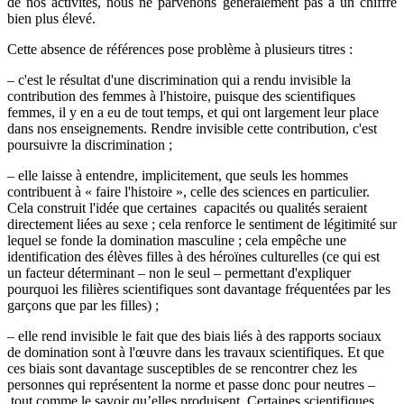
de nos activités, nous ne parvenons généralement pas à un chiffre
bien plus élevé.
Cette absence de références pose problème à plusieurs titres :
– c'est le résultat d'une discrimination qui a rendu invisible la
contribution des femmes à l'histoire, puisque des scientifiques
femmes, il y en a eu de tout temps, et qui ont largement leur place
dans nos enseignements. Rendre invisible cette contribution, c'est
poursuivre la discrimination ;
– elle laisse à entendre, implicitement, que seuls les hommes
contribuent à « faire l'histoire », celle des sciences en particulier.
Cela construit l'idée que certaines capacités ou qualités seraient
directement liées au sexe ; cela renforce le sentiment de légitimité sur
lequel se fonde la domination masculine ; cela empêche une
identification des élèves filles à des héroïnes culturelles (ce qui est
un facteur déterminant – non le seul – permettant d'expliquer
pourquoi les filières scientifiques sont davantage fréquentées par les
garçons que par les filles) ;
– elle rend invisible le fait que des biais liés à des rapports sociaux
de domination sont à l'œuvre dans les travaux scientifiques. Et que
ces biais sont davantage susceptibles de se rencontrer chez les
personnes qui représentent la norme et passe donc pour neutres –
tout comme le savoir qu’elles produisent. Certaines scientifiques,