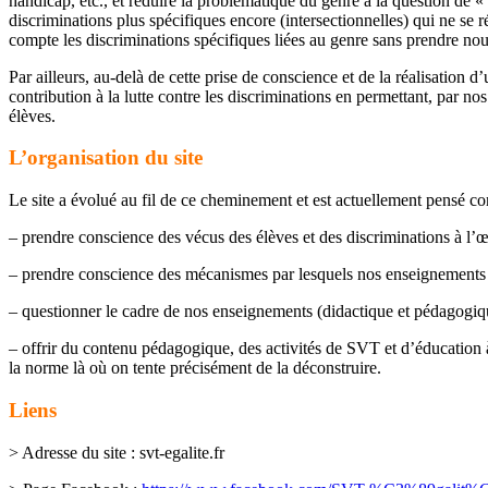
handicap, etc., et réduire la problématique du genre à la question de « 
discriminations plus spécifiques encore (intersectionnelles) qui ne se
compte les discriminations spécifiques liées au genre sans prendre no
Par ailleurs, au-delà de cette prise de conscience et de la réalisation 
contribution à la lutte contre les discriminations en permettant, par no
élèves.
L’organisation du site
Le site a évolué au fil de ce cheminement et est actuellement pensé co
– prendre conscience des vécus des élèves et des discriminations à l
– prendre conscience des mécanismes par lesquels nos enseignements pe
– questionner le cadre de nos enseignements (didactique et pédagogiqu
– offrir du contenu pédagogique, des activités de SVT et d’éducation à
la norme là où on tente précisément de la déconstruire.
Liens
> Adresse du site : svt-egalite.fr