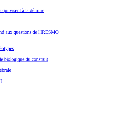
 qui visent à la détruire
pond aux questions de l'IRESMO
réotypes
le biologique du construit
rébrale
 ?