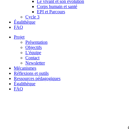
Le vivant et son évolution
Corps humain et santé
EPI et Parcours
Cycle 3
Égalithèque
FAQ
Projet
Présentation
Objectifs
L'équipe
Contact
Newsletter
Mécanismes
Réflexions et outils
Ressources pédagogiques
Égalithèque
FAQ