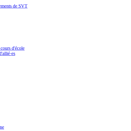
nements de SVT
 cours d'école
'allié·es
ine