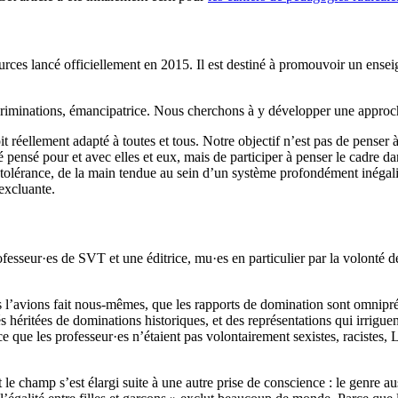
urces lancé officiellement en 2015. Il est destiné à promouvoir un enseign
iscriminations, émancipatrice. Nous cherchons à y développer une approch
t réellement adapté à toutes et tous. Notre objectif n’est pas de penser 
 pensé pour et avec elles et eux, mais de participer à penser le cadre dan
la tolérance, de la main tendue au sein d’un système profondément inégal
excluante.
sseur·es de SVT et une éditrice, mu·es en particulier par la volonté d
ous l’avions fait nous-mêmes, que les rapports de domination sont omnipr
s héritées de dominations historiques, et des représentations qui irrigue
e que les professeur·es n’étaient pas volontairement sexistes, racistes, 
le champ s’est élargi suite à une autre prise de conscience : le genre au