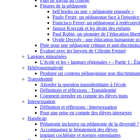
Plan de travail au collège
Figures de la pédagogie
bell hooks ou une « pédagogie engagée »
Paulo Freire, un pédagogue face à l'injustice
Francisco Ferrer, un pédagogue à redécouvri
Janusz Korczak et les droits des enfants
Paul Robin, un pionnier de l’éducation libert
Ovide Decroly : une éducation humaniste pou
Piste pour une pédagogie critique et anti-discrimin
Évaluer avec les brevets de Célestin Freinet
Langues minorisées
L’école et les « langues régionales » - Partie 1 : Éta
Hétéronormativité
Produire un contenu pédagogique non discriminant 
Transidentité
Aborder la question transidentitaire à l'école
Définitions et réflexions : Transidentité
Comment prendre en compte les élèves trans
Intersexuation
Définition et réflexions : Intersexuation
Pour une prise en compte des élèves intersexes
Handicap
Pédagogie inclusive ou pédagogie de la diversité ?
Accompagner le bégaiement des élèves
implant cochléaire et normes entendantes