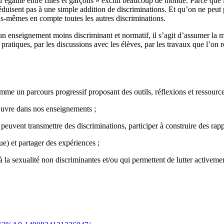
l’égalité entre filles et garçons » exclut beaucoup de monde. Parce que l
 réduisent pas à une simple addition de discriminations. Et qu’on ne peut
us-mêmes en compte toutes les autres discriminations.
d’un enseignement moins discriminant et normatif, il s’agit d’assumer la 
s pratiques, par les discussions avec les élèves, par les travaux que l’on 
mme un parcours progressif proposant des outils, réflexions et ressource
’œuvre dans nos enseignements ;
uvent transmettre des discriminations, participer à construire des rap
e) et partager des expériences ;
 la sexualité non discriminantes et/ou qui permettent de lutter activem