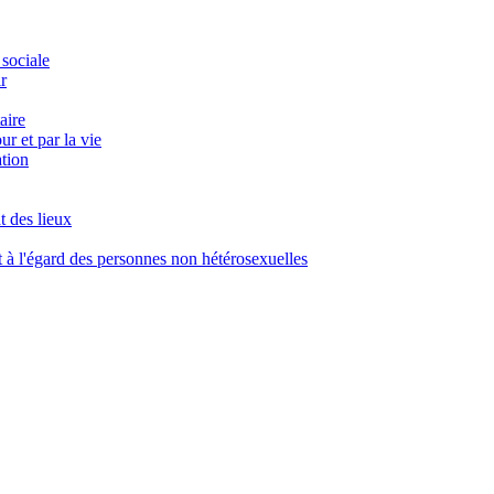
 sociale
r
aire
r et par la vie
ation
t des lieux
à l'égard des personnes non hétérosexuelles