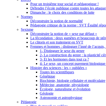
Pour un troisième tour social et pédagogique !
Défendre l’école publique contre toutes les attaques
Dimanche : le choix des conditions de lutte
Normes
Déconstruire la notion de normalité
Pédagogie critique de la norme : SVT Égalité ré
Sexisme
Déconstruire la notion de « sexe par défaut »
La fécondation : deux gamètes et beaucoup de sté
Le clitoris et son traitement en SVT
Femmes et hommes : distinguer l’inné de l’acquis, 
1- Distinguer le sexe du genre
2- La construction du genre : la plasticité cé
3- Et les hormones dans tout ça ?
4- Le sexe, un concept purement biologique
Histoire des sciences : les « oubliées »
Toutes les scientifiques
Génétique
Biochimie, biologie cellulaire et moléculaire
Médecine, anatomie, physiologie
Écologie, naturalisme et évolution
Géologie
Astronomie et astrophysique
Pédagogie