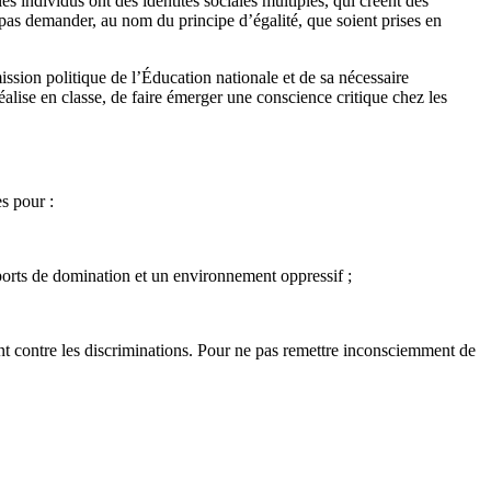
es individus ont des identités sociales multiples, qui créent des
 pas demander, au nom du principe d’égalité, que soient prises en
mission politique de l’Éducation nationale et de sa nécessaire
réalise en classe, de faire émerger une conscience critique chez les
s pour :
ports de domination et un environnement oppressif ;
ent contre les discriminations. Pour ne pas remettre inconsciemment de