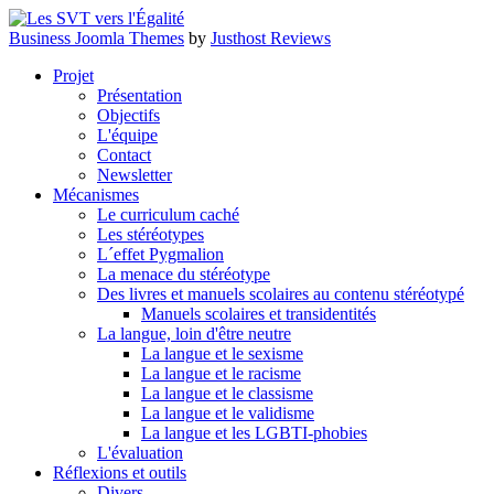
Business Joomla Themes
by
Justhost Reviews
Projet
Présentation
Objectifs
L'équipe
Contact
Newsletter
Mécanismes
Le curriculum caché
Les stéréotypes
L´effet Pygmalion
La menace du stéréotype
Des livres et manuels scolaires au contenu stéréotypé
Manuels scolaires et transidentités
La langue, loin d'être neutre
La langue et le sexisme
La langue et le racisme
La langue et le classisme
La langue et le validisme
La langue et les LGBTI-phobies
L'évaluation
Réflexions et outils
Divers