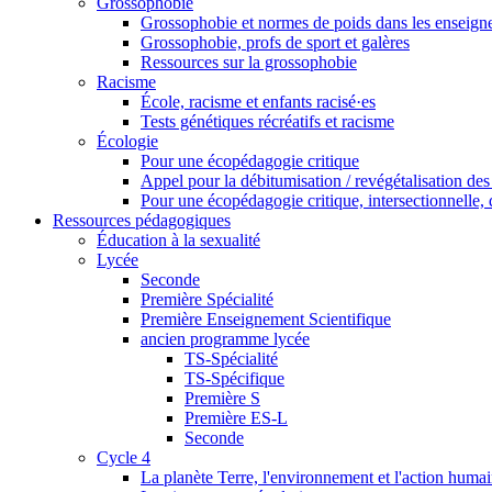
Grossophobie
Grossophobie et normes de poids dans les enseig
Grossophobie, profs de sport et galères
Ressources sur la grossophobie
Racisme
École, racisme et enfants racisé·es
Tests génétiques récréatifs et racisme
Écologie
Pour une écopédagogie critique
Appel pour la débitumisation / revégétalisation des
Pour une écopédagogie critique, intersectionnelle, d
Ressources pédagogiques
Éducation à la sexualité
Lycée
Seconde
Première Spécialité
Première Enseignement Scientifique
ancien programme lycée
TS-Spécialité
TS-Spécifique
Première S
Première ES-L
Seconde
Cycle 4
La planète Terre, l'environnement et l'action huma