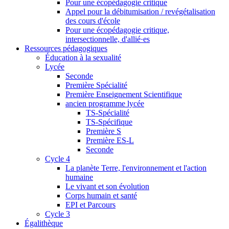
Pour une écopédagogie critique
Appel pour la débitumisation / revégétalisation
des cours d'école
Pour une écopédagogie critique,
intersectionnelle, d'allié·es
Ressources pédagogiques
Éducation à la sexualité
Lycée
Seconde
Première Spécialité
Première Enseignement Scientifique
ancien programme lycée
TS-Spécialité
TS-Spécifique
Première S
Première ES-L
Seconde
Cycle 4
La planète Terre, l'environnement et l'action
humaine
Le vivant et son évolution
Corps humain et santé
EPI et Parcours
Cycle 3
Égalithèque