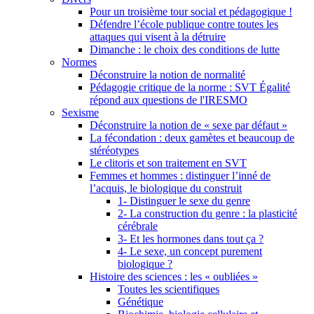
Pour un troisième tour social et pédagogique !
Défendre l’école publique contre toutes les
attaques qui visent à la détruire
Dimanche : le choix des conditions de lutte
Normes
Déconstruire la notion de normalité
Pédagogie critique de la norme : SVT Égalité
répond aux questions de l'IRESMO
Sexisme
Déconstruire la notion de « sexe par défaut »
La fécondation : deux gamètes et beaucoup de
stéréotypes
Le clitoris et son traitement en SVT
Femmes et hommes : distinguer l’inné de
l’acquis, le biologique du construit
1- Distinguer le sexe du genre
2- La construction du genre : la plasticité
cérébrale
3- Et les hormones dans tout ça ?
4- Le sexe, un concept purement
biologique ?
Histoire des sciences : les « oubliées »
Toutes les scientifiques
Génétique