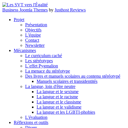
Business Joomla Themes
by
Justhost Reviews
Projet
Présentation
Objectifs
L'équipe
Contact
Newsletter
Mécanismes
Le curriculum caché
Les stéréotypes
L´effet Pygmalion
La menace du stéréotype
Des livres et manuels scolaires au contenu stéréotypé
Manuels scolaires et transidentités
La langue, loin d'être neutre
La langue et le sexisme
La langue et le racisme
La langue et le classisme
La langue et le validisme
La langue et les LGBTI-phobies
L'évaluation
Réflexions et outils
Divers