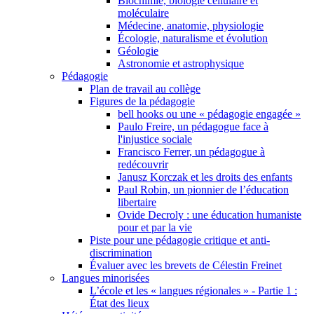
Biochimie, biologie cellulaire et
moléculaire
Médecine, anatomie, physiologie
Écologie, naturalisme et évolution
Géologie
Astronomie et astrophysique
Pédagogie
Plan de travail au collège
Figures de la pédagogie
bell hooks ou une « pédagogie engagée »
Paulo Freire, un pédagogue face à
l'injustice sociale
Francisco Ferrer, un pédagogue à
redécouvrir
Janusz Korczak et les droits des enfants
Paul Robin, un pionnier de l’éducation
libertaire
Ovide Decroly : une éducation humaniste
pour et par la vie
Piste pour une pédagogie critique et anti-
discrimination
Évaluer avec les brevets de Célestin Freinet
Langues minorisées
L’école et les « langues régionales » - Partie 1 :
État des lieux