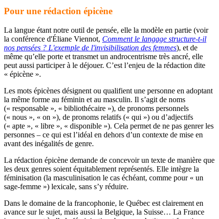
Pour une rédaction épicène
La langue étant notre outil de pensée, elle la modèle en partie (voir
la conférence d'Éliane Viennot,
Comment le langage structure-t-il
nos pensées ? L'exemple de l'invisibilisation des femmes
), et de
même qu’elle porte et transmet un androcentrisme très ancré, elle
peut aussi participer à le déjouer. C’est l’enjeu de la rédaction dite
« épicène ».
Les mots épicènes désignent ou qualifient une personne en adoptant
la même forme au féminin et au masculin. Il s’agit de noms
(« responsable », « bibliothécaire »), de pronoms personnels
(« nous », « on »), de pronoms relatifs (« qui ») ou d’adjectifs
(« apte », « libre », « disponible »). Cela permet de ne pas genrer les
personnes – ce qui est l’idéal en dehors d’un contexte de mise en
avant des inégalités de genre.
La rédaction épicène demande de concevoir un texte de manière que
les deux genres soient équitablement représentés. Elle intègre la
féminisation (la masculinisation le cas échéant, comme pour « un
sage-femme ») lexicale, sans s’y réduire.
Dans le domaine de la francophonie, le Québec est clairement en
avance sur le sujet, mais aussi la Belgique, la Suisse… La France