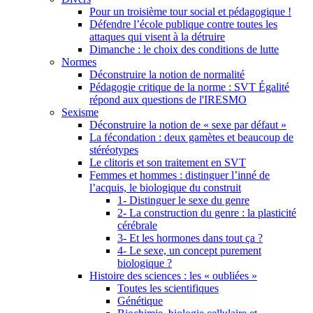
Pour un troisième tour social et pédagogique !
Défendre l’école publique contre toutes les
attaques qui visent à la détruire
Dimanche : le choix des conditions de lutte
Normes
Déconstruire la notion de normalité
Pédagogie critique de la norme : SVT Égalité
répond aux questions de l'IRESMO
Sexisme
Déconstruire la notion de « sexe par défaut »
La fécondation : deux gamètes et beaucoup de
stéréotypes
Le clitoris et son traitement en SVT
Femmes et hommes : distinguer l’inné de
l’acquis, le biologique du construit
1- Distinguer le sexe du genre
2- La construction du genre : la plasticité
cérébrale
3- Et les hormones dans tout ça ?
4- Le sexe, un concept purement
biologique ?
Histoire des sciences : les « oubliées »
Toutes les scientifiques
Génétique