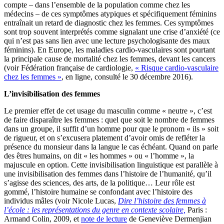
compte – dans l’ensemble de la population comme chez les
médecins – de ces symptômes atypiques et spécifiquement féminins
entraînait un retard de diagnostic chez les femmes. Ces symptômes
sont trop souvent interprétés comme signalant une crise d’anxiété (ce
qui n’est pas sans lien avec une lecture psychologisante des maux
féminins). En Europe, les maladies cardio-vasculaires sont pourtant
la principale cause de mortalité chez les femmes, devant les cancers
(voir Fédération française de cardiologie,
« Risque cardio-vasculaire
chez les femmes »
, en ligne, consulté le 30 décembre 2016).
L’invisibilisation des femmes
Le premier effet de cet usage du masculin comme « neutre », c’est
de faire disparaître les femmes : quel que soit le nombre de femmes
dans un groupe, il suffit d’un homme pour que le pronom « ils » soit
de rigueur, et on s’excusera platement d’avoir omis de refléter la
présence du monsieur dans la langue le cas échéant. Quand on parle
des êtres humains, on dit « les hommes » ou « l’homme », la
majuscule en option. Cette invisibilisation linguistique est parallèle à
une invisibilisation des femmes dans l’histoire de l’humanité, qu’il
s’agisse des sciences, des arts, de la politique… Leur rôle est
gommé, l’histoire humaine se confondant avec l’histoire des
individus mâles (voir Nicole Lucas,
Dire l’histoire des femmes à
l’école : les représentations du genre en contexte scolaire,
Paris :
Armand Colin, 2009, et
note de lecture
de Geneviève Dermenjian