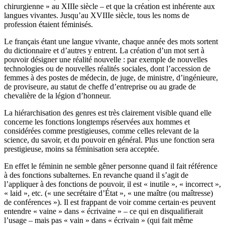
chirurgienne » au XIIIe siècle – et que la création est inhérente aux
langues vivantes. Jusqu’au XVIIIe siècle, tous les noms de
profession étaient féminisés.
Le français étant une langue vivante, chaque année des mots sortent
du dictionnaire et d’autres y entrent. La création d’un mot sert à
pouvoir désigner une réalité nouvelle : par exemple de nouvelles
technologies ou de nouvelles réalités sociales, dont l’accession de
femmes à des postes de médecin, de juge, de ministre, d’ingénieure,
de proviseure, au statut de cheffe d’entreprise ou au grade de
chevalière de la légion d’honneur.
La hiérarchisation des genres est très clairement visible quand elle
concerne les fonctions longtemps réservées aux hommes et
considérées comme prestigieuses, comme celles relevant de la
science, du savoir, et du pouvoir en général. Plus une fonction sera
prestigieuse, moins sa féminisation sera acceptée.
En effet le féminin ne semble gêner personne quand il fait référence
à des fonctions subalternes. En revanche quand il s’agit de
l’appliquer à des fonctions de pouvoir, il est « inutile », « incorrect »,
« laid », etc. (« une secrétaire d’État », « une maître (ou maîtresse)
de conférences »). Il est frappant de voir comme certain·es peuvent
entendre « vaine » dans « écrivaine » – ce qui en disqualifierait
l’usage – mais pas « vain » dans « écrivain » (qui fait même