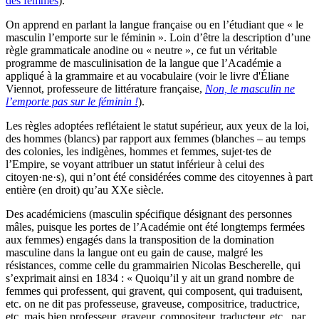
des femmes
).
On apprend en parlant la langue française ou en l’étudiant que « le
masculin l’emporte sur le féminin ». Loin d’être la description d’une
règle grammaticale anodine ou « neutre », ce fut un véritable
programme de masculinisation de la langue que l’Académie a
appliqué à la grammaire et au vocabulaire (voir le livre d'Éliane
Viennot, professeure de littérature française,
Non, le masculin ne
l’emporte pas sur le féminin !
).
Les règles adoptées reflétaient le statut supérieur, aux yeux de la loi,
des hommes (blancs) par rapport aux femmes (blanches – au temps
des colonies, les indigènes, hommes et femmes, sujet·tes de
l’Empire, se voyant attribuer un statut inférieur à celui des
citoyen·ne·s), qui n’ont été considérées comme des citoyennes à part
entière (en droit) qu’au XXe siècle.
Des académiciens (masculin spécifique désignant des personnes
mâles, puisque les portes de l’Académie ont été longtemps fermées
aux femmes) engagés dans la transposition de la domination
masculine dans la langue ont eu gain de cause, malgré les
résistances, comme celle du grammairien Nicolas Bescherelle, qui
s’exprimait ainsi en 1834 : « Quoiqu’il y ait un grand nombre de
femmes qui professent, qui gravent, qui composent, qui traduisent,
etc. on ne dit pas professeuse, graveuse, compositrice, traductrice,
etc. mais bien professeur, graveur, compositeur, traducteur, etc., par