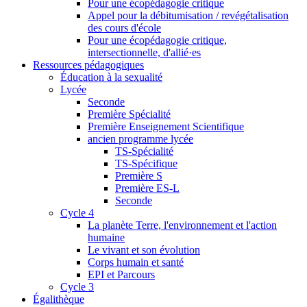
Pour une écopédagogie critique
Appel pour la débitumisation / revégétalisation
des cours d'école
Pour une écopédagogie critique,
intersectionnelle, d'allié·es
Ressources pédagogiques
Éducation à la sexualité
Lycée
Seconde
Première Spécialité
Première Enseignement Scientifique
ancien programme lycée
TS-Spécialité
TS-Spécifique
Première S
Première ES-L
Seconde
Cycle 4
La planète Terre, l'environnement et l'action
humaine
Le vivant et son évolution
Corps humain et santé
EPI et Parcours
Cycle 3
Égalithèque