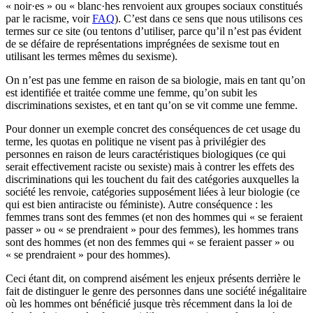
« noir·es » ou « blanc·hes renvoient aux groupes sociaux constitués
par le racisme, voir
FAQ
). C’est dans ce sens que nous utilisons ces
termes sur ce site (ou tentons d’utiliser, parce qu’il n’est pas évident
de se défaire de représentations imprégnées de sexisme tout en
utilisant les termes mêmes du sexisme).
On n’est pas une femme en raison de sa biologie, mais en tant qu’on
est identifiée et traitée comme une femme, qu’on subit les
discriminations sexistes, et en tant qu’on se vit comme une femme.
Pour donner un exemple concret des conséquences de cet usage du
terme, les quotas en politique ne visent pas à privilégier des
personnes en raison de leurs caractéristiques biologiques (ce qui
serait effectivement raciste ou sexiste) mais à contrer les effets des
discriminations qui les touchent du fait des catégories auxquelles la
société les renvoie, catégories supposément liées à leur biologie (ce
qui est bien antiraciste ou féministe). Autre conséquence : les
femmes trans sont des femmes (et non des hommes qui « se feraient
passer » ou « se prendraient » pour des femmes), les hommes trans
sont des hommes (et non des femmes qui « se feraient passer » ou
« se prendraient » pour des hommes).
Ceci étant dit, on comprend aisément les enjeux présents derrière le
fait de distinguer le genre des personnes dans une société inégalitaire
où les hommes ont bénéficié jusque très récemment dans la loi de