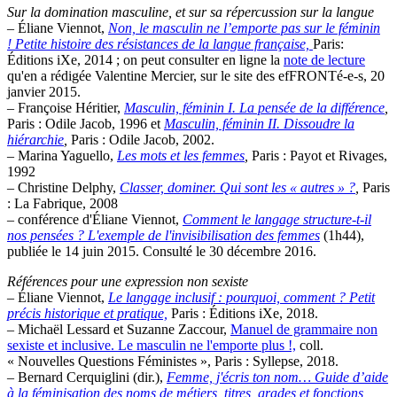
Sur la domination masculine, et sur sa répercussion sur la langue
– Éliane Viennot,
Non, le masculin ne l’emporte pas sur le féminin
! Petite histoire des résistances de la langue française,
Paris:
Éditions iXe, 2014 ; on peut consulter en ligne la
note de lecture
qu'en a rédigée Valentine Mercier, sur le site des efFRONTé-e-s, 20
janvier 2015.
– Françoise Héritier,
Masculin, féminin I. La pensée de la différence
,
Paris : Odile Jacob, 1996 et
Masculin, féminin II. Dissoudre la
hiérarchie
,
Paris : Odile Jacob, 2002.
– Marina Yaguello,
Les mots et les femmes
,
Paris : Payot et Rivages,
1992
– Christine Delphy,
Classer, dominer. Qui sont les « autres » ?
,
Paris
: La Fabrique, 2008
– conférence d'Éliane Viennot,
Comment le langage structure-t-il
nos pensées ? L'exemple de l'invisibilisation des femmes
(1h44),
publiée le 14 juin 2015. Consulté le 30 décembre 2016.
Références pour une expression non sexiste
– Éliane Viennot,
Le langage inclusif : pourquoi, comment ? Petit
précis historique et pratique,
Paris : Éditions iXe, 2018.
– Michaël Lessard et Suzanne Zaccour,
Manuel de grammaire non
sexiste et inclusive. Le masculin ne l'emporte plus !,
coll.
« Nouvelles Questions Féministes », Paris : Syllepse, 2018.
– Bernard Cerquiglini (dir.),
Femme, j'écris ton nom… Guide d’aide
à la féminisation des noms de métiers, titres, grades et fonctions
,