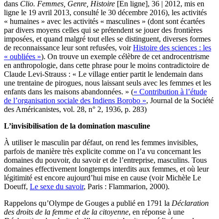
dans
Clio. Femmes, Genre, Histoire
[En ligne], 36 | 2012, mis en
ligne le 19 avril 2013, consulté le 30 décembre 2016), les activités
« humaines » avec les activités « masculines » (dont sont écartées
par divers moyens celles qui se prétendent se jouer des frontières
imposées, et quand malgré tout elles se distinguent, diverses formes
de reconnaissance leur sont refusées, voir
Histoire des sciences : les
« oubliées »
). On trouve un exemple célèbre de cet androcentrisme
en anthropologie, dans cette phrase pour le moins contradictoire de
Claude Levi-Strauss : « Le village entier partit le lendemain dans
une trentaine de pirogues, nous laissant seuls avec les femmes et les
enfants dans les maisons abandonnées. » (
« Contribution à l’étude
de l’organisation sociale des Indiens Borobo »
, Journal de la Société
des Américanistes, vol. 28, n° 2, 1936, p. 283)
L’invisibilisation de la domination masculine
À utiliser le masculin par défaut, on rend les femmes invisibles,
parfois de manière très explicite comme on l’a vu concernant les
domaines du pouvoir, du savoir et de l’entreprise, masculins. Tous
domaines effectivement longtemps interdits aux femmes, et où leur
légitimité est encore aujourd’hui mise en cause (voir Michèle Le
Doeuff,
Le sexe du savoir
, Paris : Flammarion, 2000).
Rappelons qu’Olympe de Gouges a publié en 1791 la
Déclaration
des droits de la femme et de la citoyenne
, en réponse à une