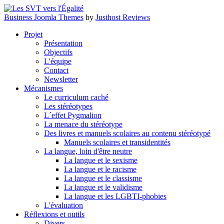
Business Joomla Themes
by
Justhost Reviews
Projet
Présentation
Objectifs
L'équipe
Contact
Newsletter
Mécanismes
Le curriculum caché
Les stéréotypes
L´effet Pygmalion
La menace du stéréotype
Des livres et manuels scolaires au contenu stéréotypé
Manuels scolaires et transidentités
La langue, loin d'être neutre
La langue et le sexisme
La langue et le racisme
La langue et le classisme
La langue et le validisme
La langue et les LGBTI-phobies
L'évaluation
Réflexions et outils
Divers