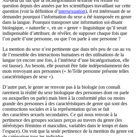
Au-delà du fait que la bicatégorisation sexuelle est remise en
question depuis des années par les scientifiques travaillant sur cette
question (voir la définition d’
intersexuation
), il est intéressant de se
demander pourquoi l’information du sexe a été transposée en genre
dans la langue. Pourquoi transposer une information soi-disant
biologique, « naturelle », en un « genre » linguistique qu’il serait
indispensable d’attribuer, de révéler, de supposer chaque fois que
l’on parle d’une personne, ou que l’on parle à une personne ?
La mention du sexe n’est pertinente que dans très peu de cas au vu
de l’ensemble des interactions humaines et des utilisations de la
langue (et encore une fois, à l’intérieur d’une bicatégorisation, elle
est fausse). Au besoin, elle pourrait être faite indépendamment des
mots renvoyant aux personnes (« Je/Telle personne présente telles
caractéristiques de sexe »).
D’autre part, le genre ne renvoie pas à la biologie (on connaît
rarement la réalité du sexe biologique des personnes dont on parle
ou auxquelles on parle) mais bien à la conformité plus ou moins
grande des personnes à des caractéristiques de genre qui sont des
constructions sociales et à la représentation qu'on se fait
des caractères sexuels secondaires. Ce qui nous renvoie à la
pertinence des groupes sociaux perçus au travers du genre (les
stéréotypes féminins et masculins, variables dans le temps et dans
l’espace). On voit que la seule pertinence de la mention du genre est
de catégoriser tous les individus.