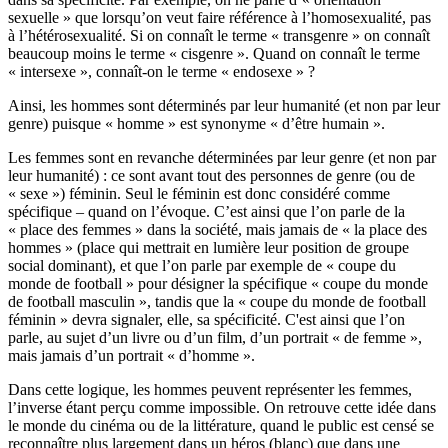
sexuelle » que lorsqu’on veut faire référence à l’homosexualité, pas
à l’hétérosexualité. Si on connaît le terme « transgenre » on connaît
beaucoup moins le terme « cisgenre ». Quand on connaît le terme
« intersexe », connaît-on le terme « endosexe » ?
Ainsi, les hommes sont déterminés par leur humanité (et non par leur
genre) puisque « homme » est synonyme « d’être humain ».
Les femmes sont en revanche déterminées par leur genre (et non par
leur humanité) : ce sont avant tout des personnes de genre (ou de
« sexe ») féminin. Seul le féminin est donc considéré comme
spécifique – quand on l’évoque. C’est ainsi que l’on parle de la
« place des femmes » dans la société, mais jamais de « la place des
hommes » (place qui mettrait en lumière leur position de groupe
social dominant), et que l’on parle par exemple de « coupe du
monde de football » pour désigner la spécifique « coupe du monde
de football masculin », tandis que la « coupe du monde de football
féminin » devra signaler, elle, sa spécificité. C'est ainsi que l’on
parle, au sujet d’un livre ou d’un film, d’un portrait « de femme »,
mais jamais d’un portrait « d’homme ».
Dans cette logique, les hommes peuvent représenter les femmes,
l’inverse étant perçu comme impossible. On retrouve cette idée dans
le monde du cinéma ou de la littérature, quand le public est censé se
reconnaître plus largement dans un héros (blanc) que dans une