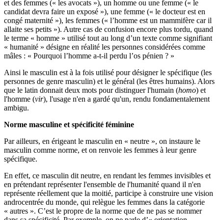
et des femmes (« les avocats »), un homme ou une femme (« le
candidat devra faire un exposé »), une femme (« le docteur est en
congé maternité »), les femmes (« l’homme est un mammifère car il
allaite ses petits »). Autre cas de confusion encore plus tordu, quand
le terme « homme » utilisé tout au long d’un texte comme signifiant
« humanité » désigne en réalité les personnes considérées comme
mâles : « Pourquoi l’homme a-t-il perdu l’os pénien ? »
Ainsi le masculin est à la fois utilisé pour désigner le spécifique (les
personnes de genre masculin) et le général (les êtres humains). Alors
que le latin donnait deux mots pour distinguer l'humain (
homo
) et
l'homme (
vir
), l'usage n'en a gardé qu'un, rendu fondamentalement
ambigu.
Norme masculine et spécificité féminine
Par ailleurs, en érigeant le masculin en « neutre », on instaure le
masculin comme norme, et on renvoie les femmes à leur genre
spécifique.
En effet, ce masculin dit neutre, en rendant les femmes invisibles et
en prétendant représenter l'ensemble de l'humanité quand il n'en
représente réellement que la moitié, participe à construire une vision
androcentrée du monde, qui relègue les femmes dans la catégorie
« autres ». C’est le propre de la norme que de ne pas se nommer
dans sa spécificité. Par exemple, on ne parle d’« orientation