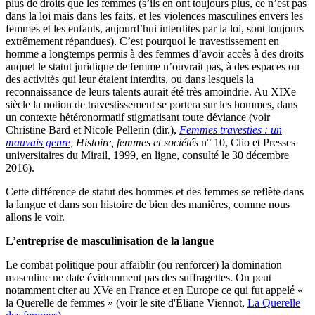
plus de droits que les femmes (s’ils en ont toujours plus, ce n’est pas
dans la loi mais dans les faits, et les violences masculines envers les
femmes et les enfants, aujourd’hui interdites par la loi, sont toujours
extrêmement répandues). C’est pourquoi le travestissement en
homme a longtemps permis à des femmes d’avoir accès à des droits
auquel le statut juridique de femme n’ouvrait pas, à des espaces ou
des activités qui leur étaient interdits, ou dans lesquels la
reconnaissance de leurs talents aurait été très amoindrie. Au XIXe
siècle la notion de travestissement se portera sur les hommes, dans
un contexte hétéronormatif stigmatisant toute déviance (voir
Christine Bard et Nicole Pellerin (dir.),
Femmes travesties : un
mauvais genre
, Histoire, femmes et sociétés
n° 10, Clio et Presses
universitaires du Mirail, 1999, en ligne, consulté le 30 décembre
2016).
Cette différence de statut des hommes et des femmes se reflète dans
la langue et dans son histoire de bien des manières, comme nous
allons le voir.
L’entreprise de masculinisation de la langue
Le combat politique pour affaiblir (ou renforcer) la domination
masculine ne date évidemment pas des suffragettes. On peut
notamment citer au XVe en France et en Europe ce qui fut appelé «
la Querelle de femmes » (voir le site d'Éliane Viennot,
La Querelle