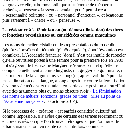
langue avec elle, « homme politique », « femme de ménage »,
« chef », « penseur » laissent cependant peu à peu place à
« personnalité politique » ou « personnel d’entretien », et beaucoup
plus rarement à « cheffe » ou « penseuse ».
La résistance à la féminisation (ou démasculinisation) des titres
et fonctions prestigieuses ou considérées comme masculines
Les noms de métier cristallisent les représentations du masculin
(plutôt valorisé) et du féminin (plutôt déprécié), dont l’évolution est
complexe. L’Académie française (dont il n’est pas inutile de rappeler
qu’elle ouvrit ses portes à une femme pour la première fois en 1980
– il s’agissait de l’écrivaine Marguerite Yourcenar – et qu’elle ne
compte actuellement aucun·e linguiste, ni agrégé·e de grammaire, ni
historien·ne de la langue dans ses rangs) a, après avoir lutté pour la
masculinisation de la langue, a longtemps lutté contre la féminisation
des noms de métiers, et maintient en partie cette position aujourd’hui
avec des arguments plus ou moins obscurs (voir
« La féminisation
des noms de métiers, fonctions, grades ou titres - Mise au point de
l’Académie française »
, 10 octobre 2014).
Si le processus de « création » est parfois considéré aujourd’hui
comme impossible, il s’avère que certains des termes récemment ou
encore décriés, ou que l’on trouve « étranges », que l’on traite de
« barbarismes », ont en réalité existé autrefois, comme «