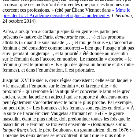
la raison que ces mots n’ont été inventés que pour les hommes qui
exercent ces professions. » (cité par Éliane Viennot dans
« Mme le
président » : l'Académie persiste et signe... mollement »
,
Libération,
24 octobre 2014).
Ainsi, alors qu’on accordait jusque-là en genre les participes
présents (« native de Paris,
demeurante
rue… ») et les pronoms
attributs (« quand je suis malade […] et moi je
la
suis »), l’accord au
féminin a été considéré comme incorrect – bien que l’usage n’ait pas
suivi pendant longtemps –, et la priorité a été donnée au masculin
sur le féminin dans l’accord en nombre. Le masculin « absorbe » le
féminin (c’est le pronom « ils » qui désignera un homme et dix mille
femmes), et dans l’énumération, il est prioritaire.
Jusqu’au XVIIIe siècle, deux règles coexistent : celle selon laquelle
« le masculin l’emporte sur le féminin », et la règle dite « de
proximité » qui remonte à l’Antiquité et concerne le latin et le grec
ancien, selon laquelle un adjectif qui se rapporte à plusieurs noms
peut également s’accorder avec le nom le plus proche. Par exemple,
on peut dire : « Les hommes et les femmes sont égales en droits. » À
la suite de l’académicien Vaugelas affirmant en 1647 « le genre
masculin, étant le plus noble, doit prédominer toutes les fois que le
masculin et le féminin se trouvent ensemble » (
Remarques sur la
langue françoise
), le père Bouhours, un grammairien, dit en 1676 : «
Lorsque les deux genres se rencontrent, il faut que le plus noble