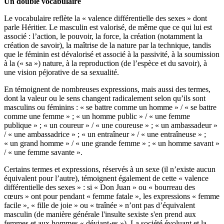
Un double vocabulaire
Le vocabulaire reflète la « valence différentielle des sexes » dont
parle Héritier. Le masculin est valorisé, de même que ce qui lui est
associé : l’action, le pouvoir, la force, la création (notamment la
création de savoir), la maîtrise de la nature par la technique, tandis
que le féminin est dévalorisé et associé à la passivité, à la soumission
à la (« sa ») nature, à la reproduction (de l’espèce et du savoir), à
une vision péjorative de sa sexualité.
En témoignent de nombreuses expressions, mais aussi des termes,
dont la valeur ou le sens changent radicalement selon qu’ils sont
masculins ou féminins : « se battre comme un homme » / « se battre
comme une femme » ; « un homme public » / « une femme
publique » ; « un coureur » / « une coureuse » ; « un ambassadeur »
/ « une ambassadrice » ; « un entraîneur » / « une entraîneuse » ;
« un grand homme » / « une grande femme » ; « un homme savant »
/ « une femme savante ».
Certains termes et expressions, réservés à un sexe (il n’existe aucun
équivalent pour l’autre), témoignent également de cette « valence
différentielle des sexes » : si « Don Juan » ou « bourreau des
cœurs » ont pour pendant « femme fatale », les expressions « femme
facile », « fille de joie » ou « traînée » n’ont pas d’équivalent
masculin (de manière générale l'insulte sexiste s'en prend aux
femmes et aux hommes « déviant·es »). La société évoluant et la