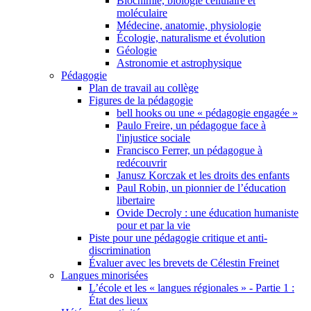
Biochimie, biologie cellulaire et
moléculaire
Médecine, anatomie, physiologie
Écologie, naturalisme et évolution
Géologie
Astronomie et astrophysique
Pédagogie
Plan de travail au collège
Figures de la pédagogie
bell hooks ou une « pédagogie engagée »
Paulo Freire, un pédagogue face à
l'injustice sociale
Francisco Ferrer, un pédagogue à
redécouvrir
Janusz Korczak et les droits des enfants
Paul Robin, un pionnier de l’éducation
libertaire
Ovide Decroly : une éducation humaniste
pour et par la vie
Piste pour une pédagogie critique et anti-
discrimination
Évaluer avec les brevets de Célestin Freinet
Langues minorisées
L’école et les « langues régionales » - Partie 1 :
État des lieux