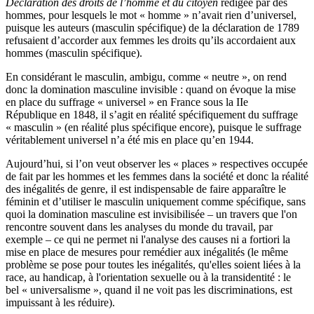
Déclaration des droits de l’homme et du citoyen
rédigée par des
hommes, pour lesquels le mot « homme » n’avait rien d’universel,
puisque les auteurs (masculin spécifique) de la déclaration de 1789
refusaient d’accorder aux femmes les droits qu’ils accordaient aux
hommes (masculin spécifique).
En considérant le masculin, ambigu, comme « neutre », on rend
donc la domination masculine invisible : quand on évoque la mise
en place du suffrage « universel » en France sous la IIe
République en 1848, il s’agit en réalité spécifiquement du suffrage
« masculin » (en réalité plus spécifique encore), puisque le suffrage
véritablement universel n’a été mis en place qu’en 1944.
Aujourd’hui, si l’on veut observer les « places » respectives occupée
de fait par les hommes et les femmes dans la société et donc la réalité
des inégalités de genre, il est indispensable de faire apparaître le
féminin et d’utiliser le masculin uniquement comme spécifique, sans
quoi la domination masculine est invisibilisée – un travers que l'on
rencontre souvent dans les analyses du monde du travail, par
exemple – ce qui ne permet ni l'analyse des causes ni a fortiori la
mise en place de mesures pour remédier aux inégalités (le même
problème se pose pour toutes les inégalités, qu'elles soient liées à la
race, au handicap, à l'orientation sexuelle ou à la transidentité : le
bel « universalisme », quand il ne voit pas les discriminations, est
impuissant à les réduire).