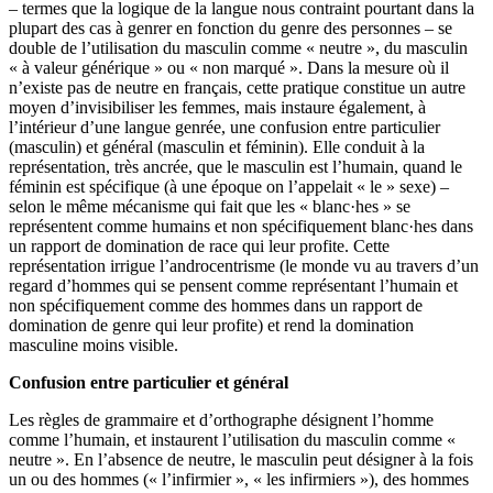
– termes que la logique de la langue nous contraint pourtant dans la
plupart des cas à genrer en fonction du genre des personnes – se
double de l’utilisation du masculin comme « neutre », du masculin
« à valeur générique » ou « non marqué ». Dans la mesure où il
n’existe pas de neutre en français, cette pratique constitue un autre
moyen d’invisibiliser les femmes, mais instaure également, à
l’intérieur d’une langue genrée, une confusion entre particulier
(masculin) et général (masculin et féminin). Elle conduit à la
représentation, très ancrée, que le masculin est l’humain, quand le
féminin est spécifique (à une époque on l’appelait « le » sexe) –
selon le même mécanisme qui fait que les « blanc·hes » se
représentent comme humains et non spécifiquement blanc·hes dans
un rapport de domination de race qui leur profite. Cette
représentation irrigue l’androcentrisme (le monde vu au travers d’un
regard d’hommes qui se pensent comme représentant l’humain et
non spécifiquement comme des hommes dans un rapport de
domination de genre qui leur profite) et rend la domination
masculine moins visible.
Confusion entre particulier et général
Les règles de grammaire et d’orthographe désignent l’homme
comme l’humain, et instaurent l’utilisation du masculin comme «
neutre ». En l’absence de neutre, le masculin peut désigner à la fois
un ou des hommes (« l’infirmier », « les infirmiers »), des hommes