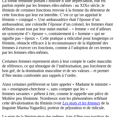
La forme féminine portant l’histoire d’une dépréciation, elle est
parfois rejetée par les femmes elles-mêmes : au XIXe siècle, le
féminin de certaines fonctions renvoie à la femme du détenteur de
cette fonction qui leur est interdite. C’est ce qu’on appelait le
féminin « conjugal ». Une ambassadrice était l’épouse d’un
ambassadeur, une colonelle l’épouse d’un colonel, les femmes étant
définies avant tout par leur statut marital – « femme » est d’ailleurs
un synonyme d’« épouse », contrairement à « homme » qui ne
signifie pas « époux ». Cette pratique a ridiculisé pour longtemps ce
féminin, obstacle efficace à la reconnaissance de la légitimité des
femmes à exercer ces fonctions, comme à l’adoption de ces termes
par les femmes elles-mêmes.
Certaines femmes reprennent alors à leur compte le cadre masculin
de référence, ce qui témoigne de l’intériorisation, pas forcément de
bon gré, de la domination masculine et de ses valeurs – et permet
d’être moins confrontée aux rappels à l’ordre.
Ainsi certaines préféreront se faire appeler « Madame le ministre »
ou « enseignant-chercheur », sans compter que les «
femmes savantes » prêtent à rire, comme le rappelle une pièce de
Molière peu féministe. Nombreux sont les phénomènes reflétant
cette dévalorisation du féminin (voir
Les mots et les femmes
de la
linguiste Marina Yaguello), porteur de péjoration et de ridicule.
Le rejet de la féminisation des métiers, loin d’être une position de